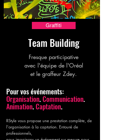
Graffiti
Team Building
Fresque participative
avec l'équipe de l'Oréal
et le graffeur Zdey.
Pour vos événements:
Organisation
.
Communication
.
Animation
.
Captation
.
RStyle vous propose une prestation complète, de
l'organisation à la captation. Entouré de
professionnels,
nous imaginons un événement sur mesure pour