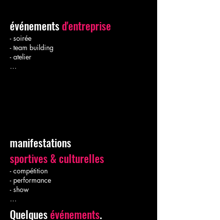
événements
d'entreprise
- soirée
- team building
- atelier
…
manifestations
sportives & culturelles
- compétition
- performance
- show
…
Quelques
événements
.