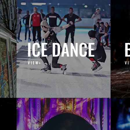
ICE DANCE
V I E W >
V I