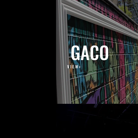
GACO
V I E W >