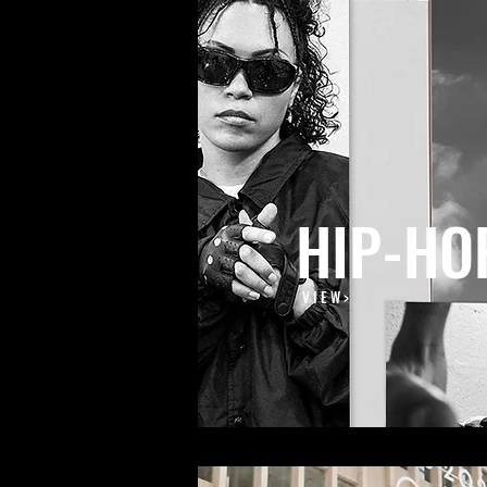
HIP-HO
V I E W >