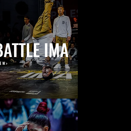
BATTLE IMA
 E W >