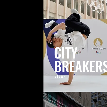
CITY
BREAKER
V I E W >