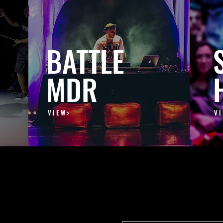
BATTLE
MDR
V I E W >
V I