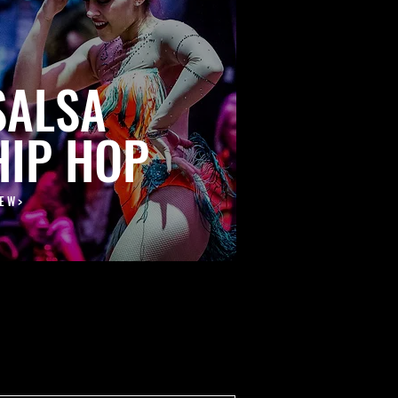
SALSA
HIP HOP
 E W >