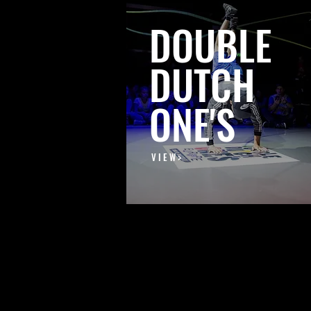
DOUBLE
DUTCH
ONE'S
V I E W >