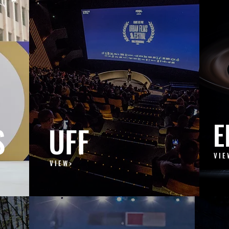
E
S
UFF
V I E 
V I E W >